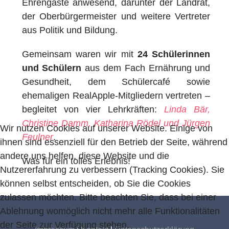
Ehrengäste anwesend, darunter der Landrat,
der Oberbürgermeister und weitere Vertreter
aus Politik und Bildung.
Gemeinsam waren wir mit
24 Schülerinnen
und Schülern
aus dem Fach Ernährung und
Gesundheit, dem Schülercafé sowie
ehemaligen RealApple‑Mitgliedern vertreten –
begleitet von vier Lehrkräften:
Linda Bär,
Christine Damm, Katharina Rödel und Jürgen
Wir nutzen Cookies auf unserer Website. Einige von
Feulner
.
ihnen sind essenziell für den Betrieb der Seite, während
andere uns helfen, diese Website und die
Was für ein tolles Erlebnis!
Nutzererfahrung zu verbessern (Tracking Cookies). Sie
können selbst entscheiden, ob Sie die Cookies
zulassen möchten. Bitte beachten Sie, dass bei einer
Ablehnung womöglich nicht mehr alle Funktionalitäten
der Seite zur Verfügung stehen.