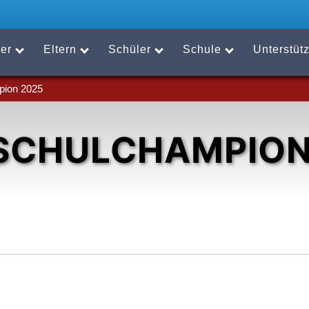
er
Eltern
Schüler
Schule
Unterstüt
pion 2025
SCHULCHAMPION