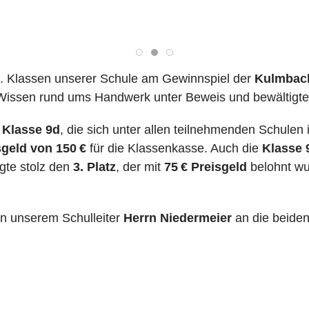
. Klassen unserer Schule am Gewinnspiel der
Kulmbach
hr Wissen rund ums Handwerk unter Beweis und bewältig
e
Klasse 9d
, die sich unter allen teilnehmenden Schule
sgeld von 150
€
für die Klassenkasse. Auch die
Klasse 
gte stolz den
3. Platz
, der mit
75
€ Preisgeld
belohnt w
on unserem Schulleiter
Herrn Niedermeier
an die beiden